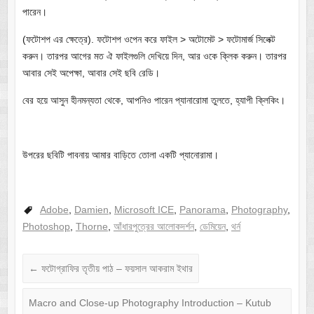
পারেন।
(ফটোশপ এর ক্ষেত্রে). ফটোশপ ওপেন করে ফাইল > অটোমেট > ফটোমার্জ সিলেক্ট
করুন। তারপর আগের মত ঐ ফাইলগুলি দেখিয়ে দিন, আর ওকে ক্লিক করুন। তারপর
আবার সেই অপেক্ষা, আবার সেই ছবি রেডি।
বের হয়ে আসুন হীনমন্যতা থেকে, আপনিও পারেন প্যানারোমা তুলতে, হ্যাপী ক্লিকিং।
উপরের ছবিটি পাবনায় আমার বাড়িতে তোলা একটি প্যানোরামা।
Adobe
,
Damien
,
Microsoft ICE
,
Panorama
,
Photography
,
Photoshop
,
Thorne
,
আঁধারপুত্রের আলোকদর্শন
,
ডেমিয়েন
,
থর্ন
←
ফটোগ্রাফির তৃতীয় পাঠ – ফয়সাল আকরাম ইথার
Macro and Close-up Photography Introduction – Kutub