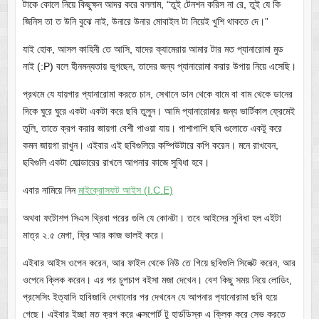
টাকে কোলে নিয়ে কিছুক্ষন আদর করে বললাম, “তুই টেনশন করিস না রে, তুই যে কি
জিনিস তা ত উনি বুঝে নাই, উনারে উনার মোবাইল টা নিয়েই খুশি থাকতে দে।”
যাই হোক, আসল কাহিনী তে আসি, যাদের ক্যামেরায় আমার টার মত প্যানারোমা মুড
নাই (:P) বলে হীনমন্যতায় ভুগছেন, তাদের জন্য প্যানারোমা করার উপায় নিয়ে এসেছি।
প্রথমে যে যায়গার প্যানারোমা করতে চান, সেখানে ডান থেকে বামে বা বাম থেকে ডানের
দিকে ঘুরে ঘুরে একটা একটা করে ছবি তুলুন। আমি প্যানারোমার জন্য ভার্টিকাল ফ্রেমেই
তুলি, তাতে ক্রপ করার জায়গা বেশী পাওয়া যায়। পাশাপাশি ছবি গুলোতে একটু করে
কমন জায়গা রাখুন। এইবার এই ছবিগুলিরে কম্পিউটারে কপি করেন। মনে রাখবেন,
ছবিগুলি একটা ফোল্ডারের রাখলে আপনার কাজে সুবিধা হবে।
এবার নামিয়ে নিন
মাইক্রোসফট আইস (I.C.E)
অথবা ফটোশপ সিএস থ্রিবা পরের গুলি যে কোনটা। তবে আইসের সুবিধা হল এইটা
মাত্র ২.৫ মেগা, ফ্রি আর কাজ ভালই করে।
এইবার আইস ওপেন করেন, আর ফাইল থেকে নিউ তে গিয়ে ছবিগুলি সিলেক্ট করেন, আর
ওপেনে ক্লিক করেন। এর পর চুপচাপ বইসা মজা দেখেন। বেশ কিছু সময় নিয়ে লোডিং,
প্রসেসিং ইত্যাদি হাবিজাবি দেখানোর পর দেখবেন যে আপনার প‌্যানোরামা ছবি হয়ে
গেছে। এইবার ইচ্ছা মত ক্রপ করে এক্সপোর্ট টু হার্ডডিস্ক এ ক্লিক করে সেভ করতে