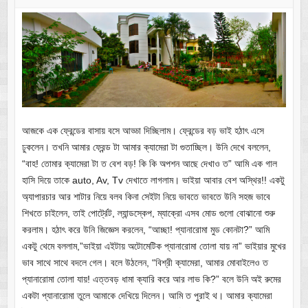
আজকে এক ফ্রেন্ডের বাসায় বসে আড্ডা দিচ্ছিলাম। ফ্রেন্ডের বড় ভাই হঠাৎ এসে
ঢুকলেন। তখনি আমার ফ্রেন্ড টা আমার ক্যামেরা টা গুতাচ্ছিল। উনি দেখে বললেন,
“বাহ! তোমার ক্যামেরা টা ত বেশ বড়! কি কি অপশন আছে দেখাও ত” আমি এক গাল
হাসি দিয়ে তাকে auto, Av, Tv দেখাতে লাগলাম। ভাইয়া আবার বেশ অস্থির!! একটু
অ্যাপারচার আর শাটার নিয়ে বলব কিনা সেইটা নিয়ে ভাবতে ভাবতে উনি সহজ ভাবে
শিখতে চাইলেন, তাই পোর্ট্রেট, ল্যান্ডস্কেপ, ম্যাক্রো এসব মোড গুলো বোঝানো শুরু
করলাম। হঠাৎ করে উনি জিজ্ঞেস করলেন, “আচ্ছা! প্যানারোমা মুড কোনটা?” আমি
একটু থেমে বললাম,”ভাইয়া এইটায় অটোমেটিক প্যানারোমা তোলা যায় না” ভাইয়ার মুখের
ভাব সাথে সাথে বদলে গেল। বলে উঠলেন, “বিশ্রী ক্যামেরা, আমার মোবাইলেও ত
প্যানারোমা তোলা যায়! এত্তবড় ধামা ক্যারি করে আর লাভ কি?” বলে উনি অই রুমের
একটা প্যানারোমা তুলে আমাকে দেখিয়ে দিলেন। আমি ত পুরাই থ। আমার ক্যামেরা