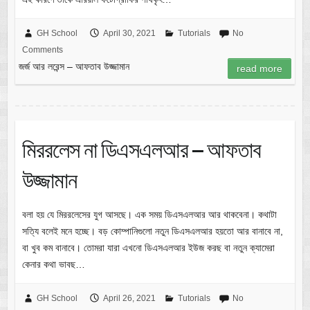
GH School
April 30, 2021
Tutorials
No
Comments
জর্জ আর লরেন্স – আফতাব উজ্জামান
read more
মিররলেস না ডিএসএলআর – আফতাব
উজ্জামান
বলা হয় যে মিররলেসের যুগ আসছে। এক সময় ডিএসএলআর আর থাকবেনা। কথাটা
সত্যি বলেই মনে হচ্ছে। বড় কোম্পানিগুলো নতুন ডিএসএলআর হয়তো আর বানাবে না,
বা খুব কম বানাবে। তোমরা যারা এখনো ডিএসএলআর ইউজ করছ বা নতুন ক্যামেরা
কেনার কথা ভাবছ…
GH School
April 26, 2021
Tutorials
No