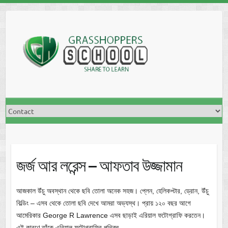
Skip
to
content
জর্জ আর লরেন্স – আফতাব উজ্জামান
আজকাল উঁচু অবস্থান থেকে ছবি তোলা অনেক সহজ। প্লেন, হেলিকপ্টার, ড্রোন, উঁচু
বিল্ডিং – এসব থেকে তোলা ছবি দেখে আমরা অভ্যস্থ। প্রায় ১২০ বছর আগে
আমেরিকার George R Lawrence এসব ছাড়াই এরিয়াল ফটোগ্রাফি করতেন।
এই কারণে তাঁকে এরিয়াল ফটোগ্রাফির পথিকৃৎ…