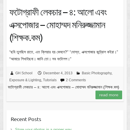
ফটোগ্রাফী লেকচার – ৪: আলো এবং
এক্সপোজার – মোহাম্মদ মনিরুজ্জামান
(শিক্ষক.কম)
“ছবি তুলছিস রাতে, এত ক্লিয়ার হয় কেমনে?” “দোস্ত, এক্সপোজার কন্ট্রোল কইরা।”
“আমারে শিখাইছনা। জানি তো। সব ফটোশপ।”
GH School
December 4, 2013
Basic Photography
,
Exposure & Lighting
,
Tutorials
2 Comments
ফটোগ্রাফী লেকচার – ৪: আলো এবং এক্সপোজার – মোহাম্মদ মনিরুজ্জামান (শিক্ষক.কম)
read more
Recent Posts
Store your photos in a proper way