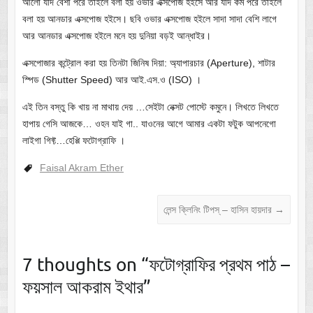
আলো যদি বেশী পরে তাইলে বলা হয় ওভার এক্সপোজ হইসে আর যদি কম পরে তাইলে
বলা হয় আনডার এক্সপোজ হইসে। ছবি ওভার এক্সপোজ হইলে সাদা সাদা বেশি লাগে
আর আনডার এক্সপোজ হইলে মনে হয় দুনিয়া বড়ই আন্ধাইর।
এক্সপোজার কন্ট্রোল করা হয় তিনটা জিনিষ দিয়া: অ্যাপারচার (Aperture), শাটার
স্পিড (Shutter Speed) আর আই.এস.ও (ISO) ।
এই তিন বস্তু কি খায় না মাথায় দেয় …সেইটা নেক্সট পোস্টে কমুনে। লিখতে লিখতে
হাপায় গেসি আজকে… ওহন যাই গা.. যাওনের আগে আমার একটা ফটুক আপনেগো
লাইগা গিফ্ট…হেপ্পি ফটোগ্রাফি ।
Faisal Akram Ether
লেন্স ক্লিনিং টিপস্ – হাসিন হায়দার
→
7 thoughts on “
ফটোগ্রাফির প্রথম পাঠ –
ফয়সাল আকরাম ইথার
”