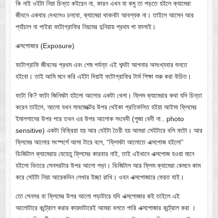
কি নাই ওইটা নিয়া চিন্তা কইরেন না, কারন এখন যা কমু তা পড়তে হইলে ক্যামেরা
জীবনে একবার দেখলেও চলবো, ক্যামেরা থাকনটা আবশ্যক না। তাইলে আসেন আর
প্যাঁচাল না পাইরা ফটোগ্রাফির নিয়মের দুনিয়ায় প্রথম পা ফালাই।
এক্সপোজার (Exposure)
ফটোগ্রাফি জীবনের প্রথম এবং শেষ পর্যন্ত এই শব্দটা আপনার অসংখ্যবার শুনতে
হইবো। তাই আমি মনে করি এইটা দিয়াই ফটোগ্রাফির টার্ম শিক্ষা শুরু করা উচিত।
ফটো কি? ফটো জিনিষটা হইলো আলোর একটা খেলা। ফ্লিম ক্যামেরার কথা যদি চিন্তা
করেন তাইলে, আলো যখন সাবজেক্টের উপর থেইকা প্রতিফলিত হইয়া আইসা ফ্লিমের
ইমালশানের উপর পরে তখন এর উপর আলোক সংবেদী (পুজা বেদী না.. photo
sensitive) একটা বিক্রিয়া হয় আর যেইটা তৈরী হয় আমরা সেইটারে বলি ফটো। আর
ফ্লিমের আলোর সংস্পর্শে আসা টারে বলে, “ফ্লিমটা আলোতে এক্সপোজ হইলো”
ডিজিটাল ক্যামেরায় যেহেতু ফ্লিমের কারবার নাই, তাই এইখানে এক্সপোজ হওয়া মানে
হইলো ভিতরে সেনসরটার উপর আলো পড়া। ডিজিটাল আর ফ্লিম ক্যামেরা কেমনে কাম
করে সেইটা নিয়া আরেকদিন লেখার ইচ্ছা রাখি। ওহন এক্সপোজারে ফেরত যাই।
তো সেনসর বা ফ্লিমের উপর আলো পড়াটারে যদি এক্সপোজার কই তাইলে এই
আলোটারে কন্ট্রোল করার কায়দাটারেই আমরা বলতে পারি এক্সপোজার কন্ট্রোল করা ।