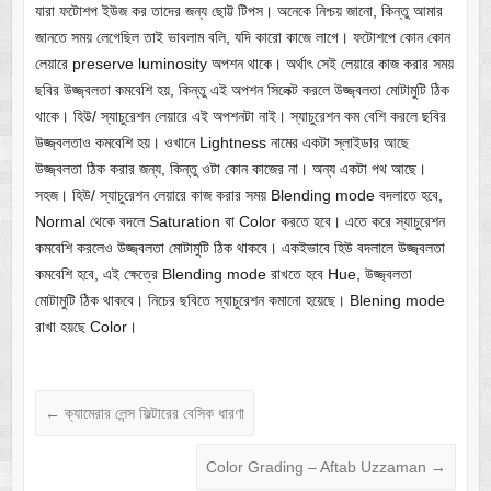
যারা ফটোশপ ইউজ কর তাদের জন্য ছোট্ট টিপস। অনেকে নিশ্চয় জানো, কিন্তু আমার
জানতে সময় লেগেছিল তাই ভাবলাম বলি, যদি কারো কাজে লাগে। ফটোশপে কোন কোন
লেয়ারে preserve luminosity অপশন থাকে। অর্থাৎ সেই লেয়ারে কাজ করার সময়
ছবির উজ্জ্বলতা কমবেশি হয়, কিন্তু এই অপশন সিলেক্ট করলে উজ্জ্বলতা মোটামুটি ঠিক
থাকে। হিউ/ স্যাচুরেশন লেয়ারে এই অপশনটা নাই। স্যাচুরেশন কম বেশি করলে ছবির
উজ্জ্বলতাও কমবেশি হয়। ওখানে Lightness নামের একটা স্লাইডার আছে
উজ্জ্বলতা ঠিক করার জন্য, কিন্তু ওটা কোন কাজের না। অন্য একটা পথ আছে।
সহজ। হিউ/ স্যাচুরেশন লেয়ারে কাজ করার সময় Blending mode বদলাতে হবে,
Normal থেকে বদলে Saturation বা Color করতে হবে। এতে করে স্যাচুরেশন
কমবেশি করলেও উজ্জ্বলতা মোটামুটি ঠিক থাকবে। একইভাবে হিউ বদলালে উজ্জ্বলতা
কমবেশি হবে, এই ক্ষেত্রে Blending mode রাখতে হবে Hue, উজ্জ্বলতা
মোটামুটি ঠিক থাকবে। নিচের ছবিতে স্যাচুরেশন কমানো হয়েছে। Blening mode
রাখা হয়ছে Color।
←
ক্যামেরার লেন্স ফিল্টারের বেসিক ধারণা
Color Grading – Aftab Uzzaman
→