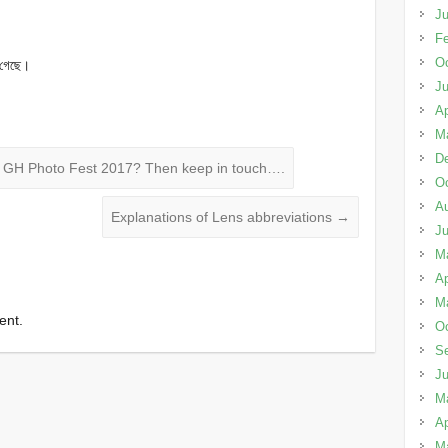
Ju
Fe
Oc
ে গেছে।
J
Ap
M
D
5 GH Photo Fest 2017? Then keep in touch….
Oc
A
Explanations of Lens abbreviations
→
J
M
Ap
M
ent.
Oc
S
J
M
Ap
M