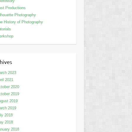
otostory
st Productions
lhouette Photography
e History of Photography
torials
orkshop
hives
arch 2023
ril 2021
tober 2020
tober 2019
ugust 2019
arch 2019
ly 2018
ay 2018
nuary 2018