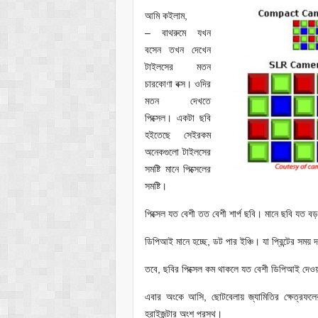
আমি কইলাম,
– বাথরুমে যখন
বসেন তখন দেখেন
টাইলসের মতন
চারকোণা বক্স। ওদির
মতন দেখতে
পিক্সেল। একটা ছবি
হইতেছে সেইরকম
অনেকগুলো টাইলসের
সমষ্টি মানে পিক্সেলের
সমষ্টি।
পিক্সেল যত বেশী তত বেশী শার্প ছবি। মানে ছবি যত
ডিপিআই মানে হচ্ছে, ডট পার ইঞ্চি। যা প্রিন্টের সম
তবে, ছবির পিক্সেল কম থাকলে যত বেশী ডিপিআই দেওয়া হ
এবার অংকে আসি, ছোটবেলায় জ্যামিতির ক্ষেত্রফলে
হরাইজন্টার অংশ প্রস্থ।