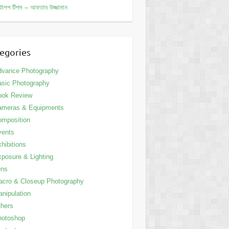
োশপ টিপস – আফতাব উজ্জামান
egories
dvance Photography
sic Photography
ook Review
ameras & Equipments
mposition
vents
hibitions
posure & Lighting
ens
cro & Closeup Photography
nipulation
hers
hotoshop