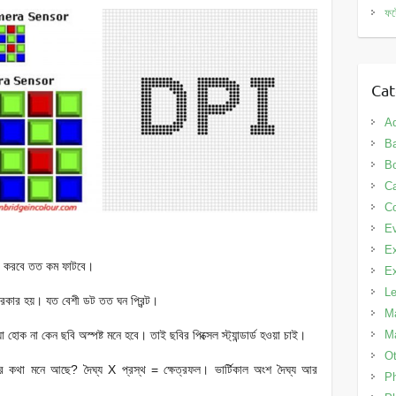
ফট
Cat
A
Ba
B
C
Co
E
Ex
 বড় করবে তত কম ফাটবে।
Ex
L
য় দরকার হয়। যত বেশী ডট তত ঘন প্রিন্ট।
Ma
োক না কেন ছবি অস্পষ্ট মনে হবে। তাই ছবির পিক্সেল স্ট্যান্ডার্ড হওয়া চাই।
Ma
Ot
র কথা মনে আছে? দৈঘ্য X প্রস্থ = ক্ষেত্রফল। ভার্টিকাল অংশ দৈঘ্য আর
P