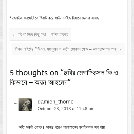
* জেপইজ ফরমেইটকে ডিফল্ট করে ফাইল সাইজ হিসাবে দেওয়া হয়েছে।
←
“স্টপ” নিয়ে কিছু কথা – হাসিন হায়দার
স্পিড লাইটের টিটিএল, ম্যানুয়াল ও অটো ফোকাস মোড – আসাদুজ্জামান পাপ্পু
→
5 thoughts on “
ছবির মেগাপিক্সেল কি ও
কিভাবে – অয়ন আহমেদ
”
damien_thorne
October 28, 2013 at 11:48 pm
অতি জরুরী পোস্ট। জানার পরেও মাঝেমাঝেই কনফিউশন হয়ে যায়