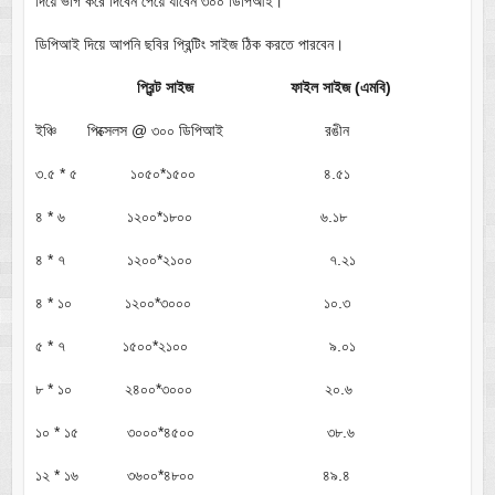
দিয়ে ভাগ করে দিবেন পেয়ে যাবেন ৩০০ ডিপিআই।
ডিপিআই দিয়ে আপনি ছবির প্রিন্টিং সাইজ ঠিক করতে পারবেন।
প্রিন্ট সাইজ ফাইল সাইজ (এমবি)
ইঞ্চি পিক্সেলস @ ৩০০ ডিপিআই রঙীন
৩.৫ * ৫ ১০৫০*১৫০০ ৪.৫১
৪ * ৬ ১২০০*১৮০০ ৬.১৮
৪ * ৭ ১২০০*২১০০ ৭.২১
৪ * ১০ ১২০০*৩০০০ ১০.৩
৫ * ৭ ১৫০০*২১০০ ৯.০১
৮ * ১০ ২৪০০*৩০০০ ২০.৬
১০ * ১৫ ৩০০০*৪৫০০ ৩৮.৬
১২ * ১৬ ৩৬০০*৪৮০০ ৪৯.৪