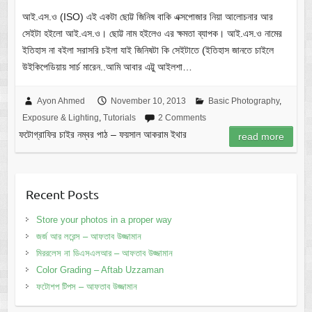
আই.এস.ও (ISO) এই একটা ছোট্ট জিনিষ বাকি এক্সপোজার নিয়া আলোচনার আর
সেইটা হইলো আই.এস.ও। ছোট্ট নাম হইলেও এর ক্ষমতা ব্যাপক। আই.এস.ও নামের
ইতিহাস না বইলা সরাসরি চইলা যাই জিনিষটা কি সেইটাতে (ইতিহাস জানতে চাইলে
উইকিপেডিয়ায় সার্চ মারেন..আমি আবার এট্টু আইলশা…
Ayon Ahmed
November 10, 2013
Basic Photography
,
Exposure & Lighting
,
Tutorials
2 Comments
ফটোগ্রাফির চাইর নম্বর পাঠ – ফয়সাল আকরাম ইথার
read more
Recent Posts
Store your photos in a proper way
জর্জ আর লরেন্স – আফতাব উজ্জামান
মিররলেস না ডিএসএলআর – আফতাব উজ্জামান
Color Grading – Aftab Uzzaman
ফটোশপ টিপস – আফতাব উজ্জামান