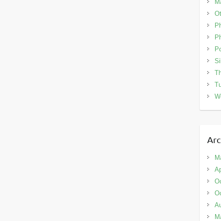
Ma
Ot
P
Ph
Po
Si
Th
Tu
W
Arc
M
Ap
Oc
Oc
A
M