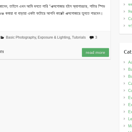
জর
টি জানেন, তাইলে এখন আমি বলতে পারি “এক্সপোজার হইল অ্যাপারচার, শাটার স্পিড
মি
মায়া বা বাড়ায়া একটা ফটোরে আপনি কারেক্ট এক্সপোজারে তুলতে পারবেন।
Co
ফট
Basic Photography
,
Exposure & Lighting
,
Tutorials
3
Cat
থার
read more
A
Ba
B
C
Co
E
Ex
Ex
L
Ma