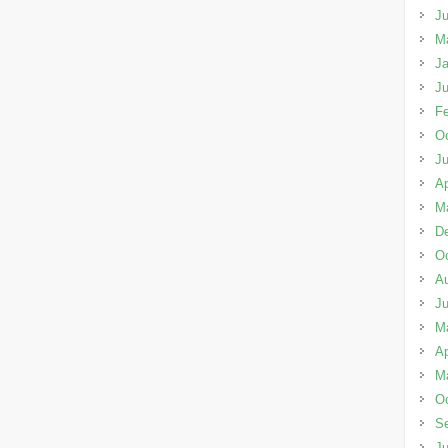
Ju
M
Ja
Ju
Fe
Oc
J
Ap
M
D
Oc
A
J
M
Ap
M
Oc
S
J