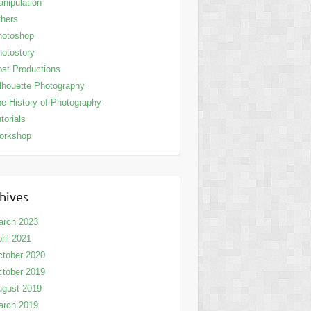
nipulation
hers
hotoshop
otostory
st Productions
lhouette Photography
e History of Photography
torials
orkshop
hives
arch 2023
ril 2021
tober 2020
tober 2019
ugust 2019
arch 2019