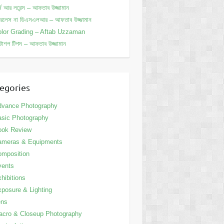
্জ আর লরেন্স – আফতাব উজ্জামান
ররলেস না ডিএসএলআর – আফতাব উজ্জামান
lor Grading – Aftab Uzzaman
োশপ টিপস – আফতাব উজ্জামান
egories
dvance Photography
sic Photography
ook Review
ameras & Equipments
mposition
vents
hibitions
posure & Lighting
ens
cro & Closeup Photography