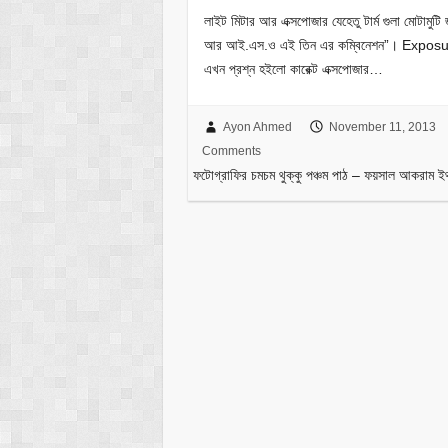
লাইট মিটার আর এক্সপোজার যেহেতু টার্ম গুলা মোটামু
আর আই.এস.ও এই তিন এর কম্বিনেশন”। Exposure ক
এখন প্রশ্ন হইলো কারেক্ট এক্সপোজার…
Ayon Ahmed
November 11, 2013
Comments
ফটোগ্রাফির চমচম থুক্কু পঞ্চম পাঠ – ফয়সাল আকরাম ই