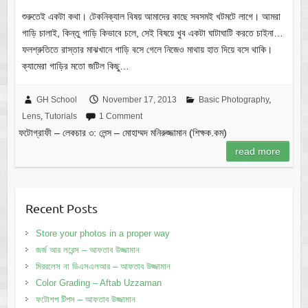
শুরুতেই একটা কথা। টেকনিক্যাল বিষয় আমাদের কাছে সবসমই খটমটে লাগে। আমরা
গাড়ি চালাই, কিন্তু গাড়ি কিভাবে চলে, সেই বিষয়ে খুব একটা ঘাটাঘাটি করতে চাইনা…
ফলশ্রুতিতে রাস্তার মাঝখানে গাড়ি বসে গেলে নিজেও মাথায় হাত দিয়ে বসে থাকি।
ক্যামেরা গাড়ির মতো জটিল কিছু…
GH School
November 17, 2013
Basic Photography
,
Lens
,
Tutorials
1 Comment
ফটোগ্রাফী – লেকচার ৩: লেন্স – মোহাম্মদ মনিরুজ্জামান (শিক্ষক.কম)
read more
Recent Posts
Store your photos in a proper way
জর্জ আর লরেন্স – আফতাব উজ্জামান
মিররলেস না ডিএসএলআর – আফতাব উজ্জামান
Color Grading – Aftab Uzzaman
ফটোশপ টিপস – আফতাব উজ্জামান