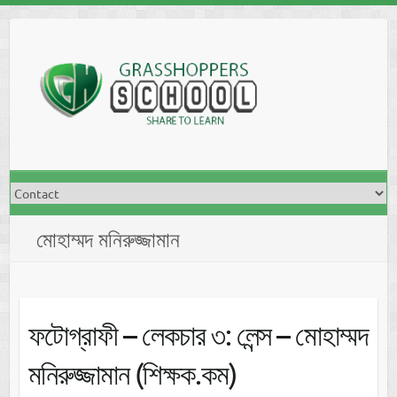
Skip
to
content
মোহাম্মদ মনিরুজ্জামান
ফটোগ্রাফী – লেকচার ৩: লেন্স – মোহাম্মদ
মনিরুজ্জামান (শিক্ষক.কম)