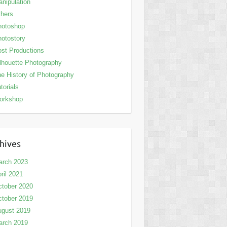
nipulation
hers
hotoshop
otostory
st Productions
lhouette Photography
e History of Photography
torials
orkshop
hives
arch 2023
ril 2021
tober 2020
tober 2019
ugust 2019
arch 2019