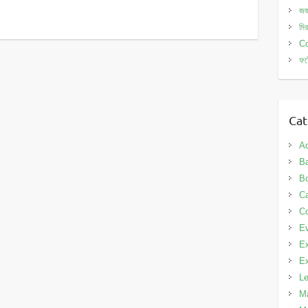
জর
মি
Co
ফট
Cat
A
Ba
B
C
Co
E
Ex
Ex
L
Ma