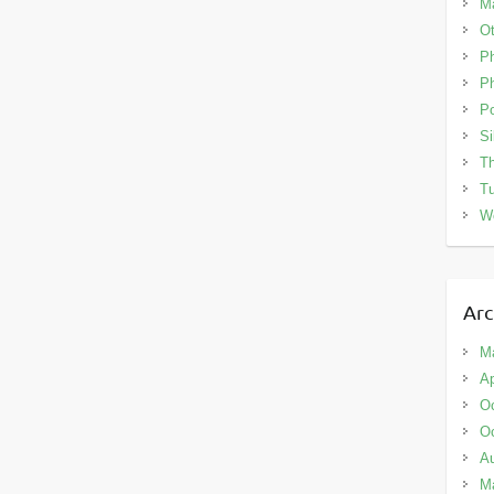
Ma
Ot
P
Ph
Po
Si
Th
Tu
W
Arc
M
Ap
Oc
Oc
A
M