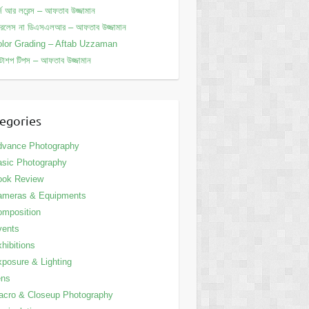
্জ আর লরেন্স – আফতাব উজ্জামান
ররলেস না ডিএসএলআর – আফতাব উজ্জামান
lor Grading – Aftab Uzzaman
োশপ টিপস – আফতাব উজ্জামান
egories
dvance Photography
sic Photography
ook Review
ameras & Equipments
mposition
vents
hibitions
posure & Lighting
ens
cro & Closeup Photography