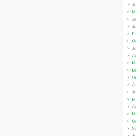
Ju
M
Ja
Ju
Fe
Oc
J
Ap
M
D
Oc
A
J
M
Ap
M
Oc
S
J